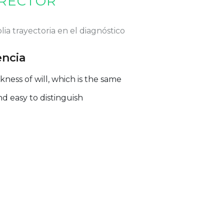
RECTOR
ia trayectoria en el diagnóstico
encia
ess of will, which is the same
nd easy to distinguish