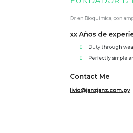
FUNDADOR DI
Dr en Bioquímica, con ampl
xx Años de experi
Duty through weakn
Perfectly simple a
Contact Me
livio@janzjanz.com.py