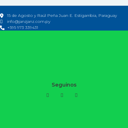
15 de Agosto y Raúl Peña Juan E. Estigarribia, Paraguay
info@janzjanz.com.py
+595 973 339431
Seguinos