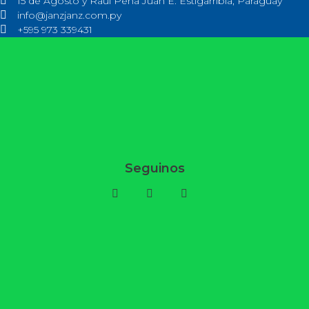
15 de Agosto y Raúl Peña Juan E. Estigarribia, Paraguay
info@janzjanz.com.py
+595 973 339431
Seguinos