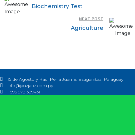
Biochemistry Test
NEXT POST
Agriculture
15 de Agosto y Raúl Peña Juan E. Estigarribia, Paraguay
info@janzjanz.com.py
+595 973 339431