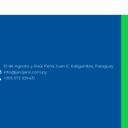
15 de Agosto y Raúl Peña Juan E. Estigarribia, Paraguay
info@janzjanz.com.py
+595 973 339431