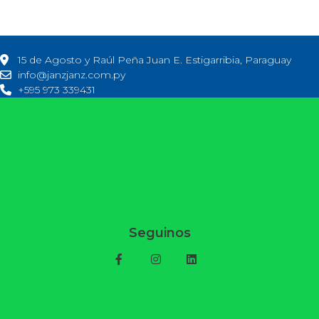
15 de Agosto y Raúl Peña Juan E. Estigarribia, Paraguay
info@janzjanz.com.py
+595 973 339431
Seguinos